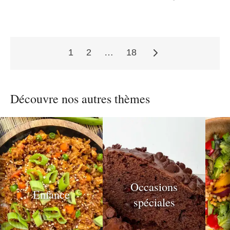
1
2
…
18
Pagination
Découvre nos autres thèmes
des
publications
Occasions
Enfance
spéciales