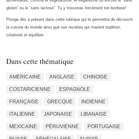
alimentaires, comme le végétarisme, le véganisme ou encore le “sans
gluten” ou le “sans lactose”. Tu y trouveras forcément ton bonheur!
Plonge dès à présent dans cette rubrique qui te permettra de découvrir
la cuisine du monde ainsi que ses recettes qui marient tradition,
créativité et équilibre.
Dans cette thématique
AMÉRICAINE
ANGLAISE
CHINOISE
COSTARICIENNE
ESPAGNOLE
FRANÇAISE
GRECQUE
INDIENNE
ITALIENNE
JAPONAISE
LIBANAISE
MEXICAINE
PÉRUVIENNE
PORTUGAISE
RUSSE
SÉNÉGALAISE
SUISSE