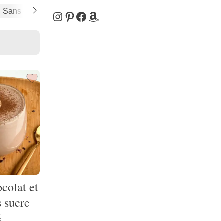
Sans oeuf
Sans sucre ajouté
Vegan
Instagram
Pinterest
Facebook
Amazon
colat et
 sucre
é