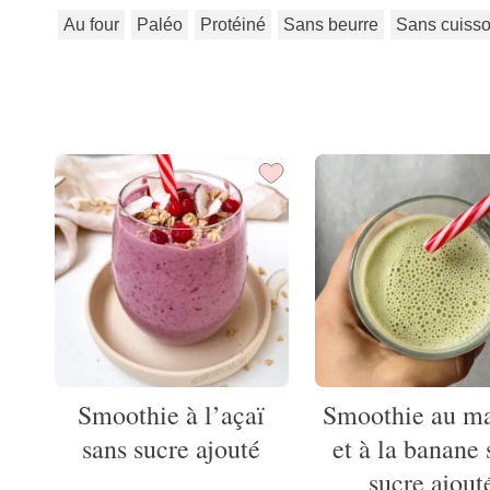
Au four
Paléo
Protéiné
Sans beurre
Sans cuiss
Smoothie à l’açaï
Smoothie au m
sans sucre ajouté
et à la banane 
sucre ajout