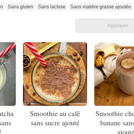
on
Sans gluten
Sans lactose
Sans matière grasse ajoutée
atcha
Smoothie au café
Smoothie cho
sans
sans sucre ajouté
banane sans
é
ajout