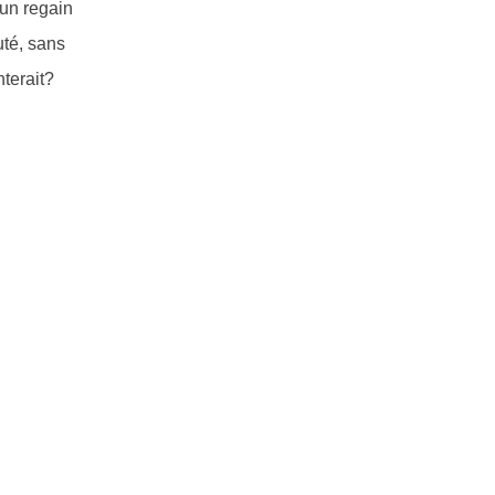
 un regain
uté, sans
nterait?