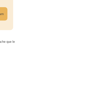
ram
ache que le