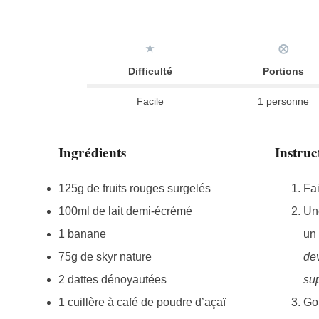
★
⨂
Difficulté
Portions
Facile
1 personne
Ingrédients
Instruc
125g de fruits rouges surgelés
Fai
100ml de lait demi-écrémé
Une
1 banane
un
75g de skyr nature
dev
2 dattes dénoyautées
su
1 cuillère à café de poudre d’açaï
Goû