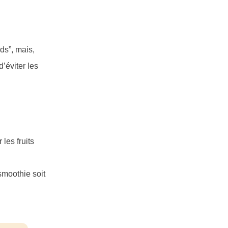
ids”, mais,
’éviter les
les fruits
 smoothie soit