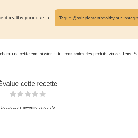
enthealthy pour que ta
Tague @sainplementhealthy sur Instag
je toucherai une petite commission si tu commandes des produits via ces liens. S
Évalue cette recette
L'évaluation moyenne est de
5
/5