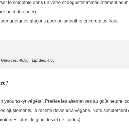
ser le smoothie dans un verre et déguster immédiatement pour l
ire petit-déjeuner).
uter quelques glaçons pour un smoothie encore plus frais.
Glucides:
46,5g
Lipides:
4,8g
ire?
et un yaourt/skyr végétal. Préfère les alternatives au goût neutre, 
ces ajustements, la recette deviendra végane. Note simplement 
rotéines, plus de glucides et de lipides).