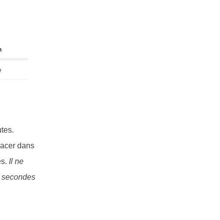
n
e
tes.
lacer dans
s.
Il ne
es secondes