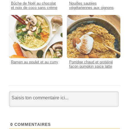
Bûche de Noël au chocolat
Nouilles sautées
et noix de coco sans crème
végétariennes aux oignons
Ramen au poulet et au curry
Porridge chaud et protéiné
façon pumpkin spice latte
0
COMMENTAIRES