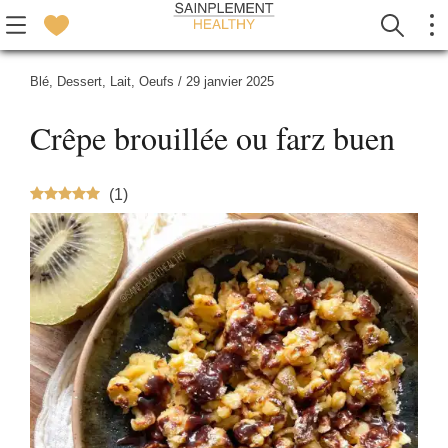
Blé
,
Dessert
,
Lait
,
Oeufs
/
29 janvier 2025
Crêpe brouillée ou farz buen
(
1
)