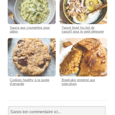
Sauce aux courgettes pour
Yaourt bowl (ou bol de
pâtes
yaourt) pour le petit-déjeuner
Cookies healthy à la purée
Bowlcake protéiné aux
d’amande
spéculoos