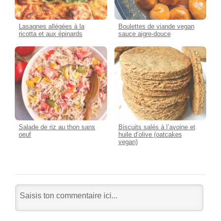
Lasagnes allégées à la
Boulettes de viande vegan
ricotta et aux épinards
sauce aigre-douce
Salade de riz au thon sans
Biscuits salés à l’avoine et
oeuf
huile d’olive (oatcakes
vegan)