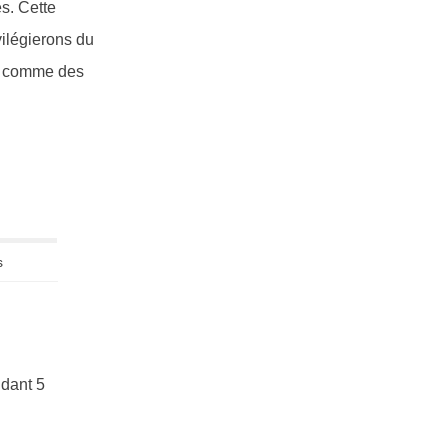
es. Cette
vilégierons du
es comme des
s
ndant 5