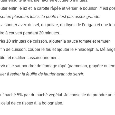
uter ensuite la viande hachée et cuire 3 minutes.
uter enfin le riz et la carotte râpée et verser le bouillon.
Il est po
ser en plusieurs fois si la poêle n’est pas assez grande.
aisonner avec du sel, du poivre, du thym, de l’origan et une feuil
re à couvert pendant 20 minutes.
ès 10 minutes de cuisson, ajouter la sauce tomate et remuer.
fin de cuisson, couper le feu et ajouter le Philadelphia. Mélang
ter et rectifier l’assaisonnement.
vir et le saupoudrer de fromage râpé (parmesan, gruyère ou em
ller à retirer la feuille de laurier avant de servir.
 boeuf haché 5% par du haché végétal. Je conseille de prendre un
 celui de ce risotto à la bolognaise.