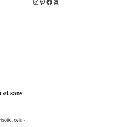
Instagram
Pinterest
Facebook
Amazon
n et sans
sotto, celui-