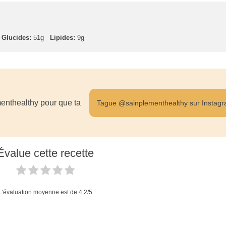
Glucides:
51g
Lipides:
9g
enthealthy pour que ta
Tague @sainplementhealthy sur Instag
Évalue cette recette
L'évaluation moyenne est de
4.2
/5