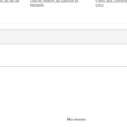
es au lait de
Quiche healthy au saumon et
Pâtes aux crevettes
épinards
coco
Mes réseaux