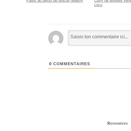
Pâtes au pesto de brocoli healthy
Curry de lentilles vert
coco
0
COMMENTAIRES
Ressources