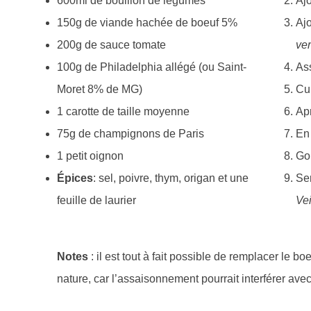
600ml de bouillon de légumes
Ajo
150g de viande hachée de boeuf 5%
Ajo
200g de sauce tomate
ver
100g de Philadelphia allégé (ou Saint-
Ass
Moret 8% de MG)
Cui
1 carotte de taille moyenne
Apr
75g de champignons de Paris
En 
1 petit oignon
Goû
Épices
: sel, poivre, thym, origan et une
Ser
feuille de laurier
Vei
Notes
: il est tout à fait possible de remplacer le
nature, car l’assaisonnement pourrait interférer avec