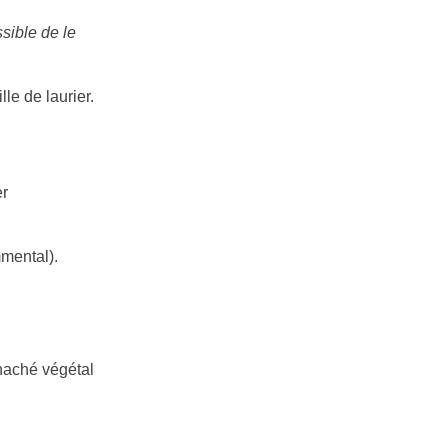
ssible de le
le de laurier.
er
mental).
 haché végétal