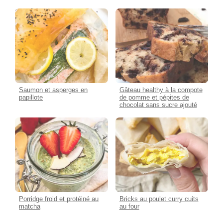
Saumon et asperges en
Gâteau healthy à la compote
papillote
de pomme et pépites de
chocolat sans sucre ajouté
Porridge froid et protéiné au
Bricks au poulet curry cuits
matcha
au four