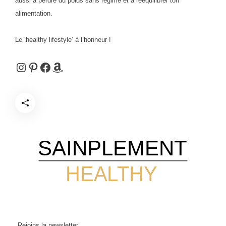
aussi à perdre du poids sans régime et à rééquilibrer ton
alimentation.
Le ‘healthy lifestyle’ à l’honneur !
Instagram
Pinterest
Facebook
Amazon
SAINPLEMENT
HEALTHY
Rejoins la newsletter