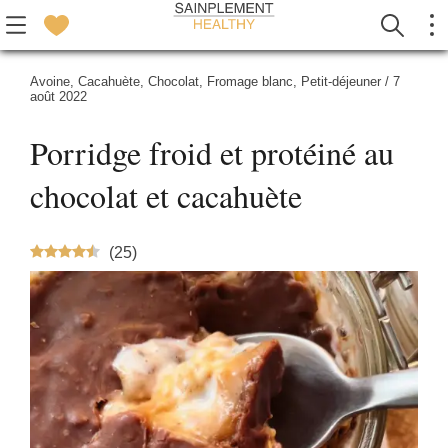
Avoine
,
Cacahuète
,
Chocolat
,
Fromage blanc
,
Petit-déjeuner
/
7
août 2022
Porridge froid et protéiné au
chocolat et cacahuète
(
25
)