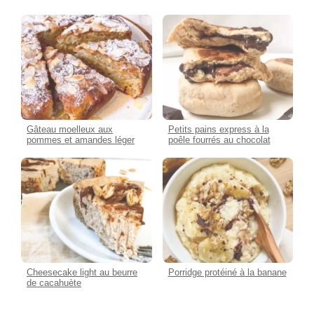
Gâteau moelleux aux
Petits pains express à la
pommes et amandes léger
poêle fourrés au chocolat
Cheesecake light au beurre
Porridge protéiné à la banane
de cacahuète