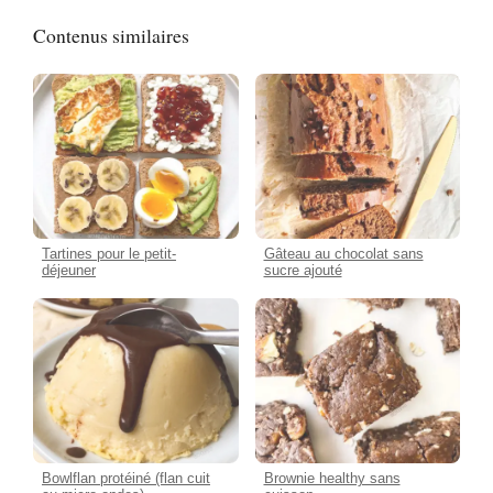
Contenus similaires
Tartines pour le petit-
Gâteau au chocolat sans
déjeuner
sucre ajouté
Bowlflan protéiné (flan cuit
Brownie healthy sans