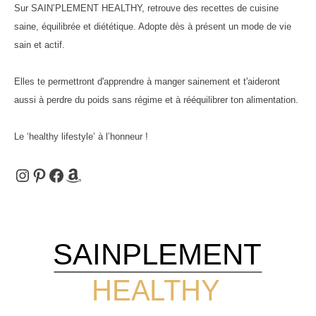
Sur SAIN’PLEMENT HEALTHY, retrouve des recettes de cuisine
saine, équilibrée et diététique. Adopte dès à présent un mode de vie
publications
sain et actif.
Elles te permettront d'apprendre à manger sainement et t'aideront
aussi à perdre du poids sans régime et à rééquilibrer ton alimentation.
Le ‘healthy lifestyle’ à l’honneur !
Instagram
Pinterest
Facebook
Amazon
SAINPLEMENT
HEALTHY