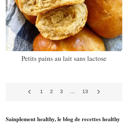
Petits pains au lait sans lactose
1
2
3
…
13
Pagination
Sainplement healthy, le blog de recettes healthy
des