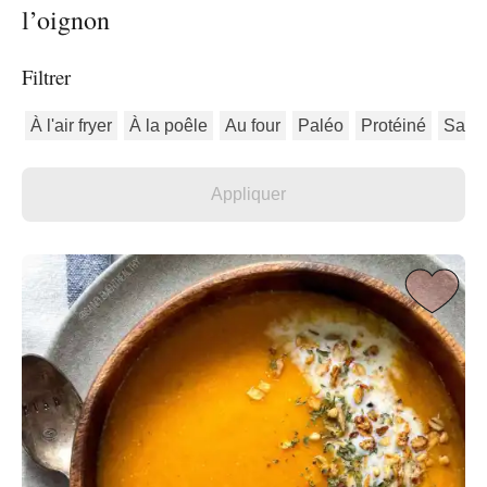
l’oignon
Filtrer
À l'air fryer
À la poêle
Au four
Paléo
Protéiné
Sans 