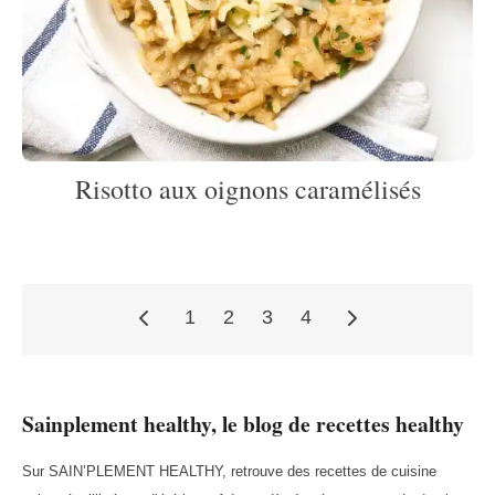
Risotto aux oignons caramélisés
1
2
3
4
Pagination
Sainplement healthy, le blog de recettes healthy
des
Sur SAIN’PLEMENT HEALTHY, retrouve des recettes de cuisine