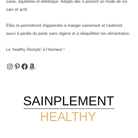
saine, équilibrée et diététique. Adopte dès à présent un mode de vie
publications
sain et actif.
Elles te permettront d'apprendre à manger sainement et t'aideront
aussi à perdre du poids sans régime et à rééquilibrer ton alimentation.
Le ‘healthy lifestyle’ à l’honneur !
Instagram
Pinterest
Facebook
Amazon
SAINPLEMENT
HEALTHY