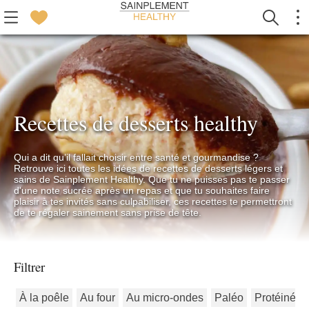
Recettes de desserts healthy
Qui a dit qu’il fallait choisir entre santé et gourmandise ?
Retrouve ici toutes les idées de recettes de desserts légers et
sains de Sainplement Healthy. Que tu ne puisses pas te passer
d'une note sucrée après un repas et que tu souhaites faire
plaisir à tes invités sans culpabiliser, ces recettes te permettront
de te régaler sainement sans prise de tête.
Filtrer
À la poêle
Au four
Au micro-ondes
Paléo
Protéiné