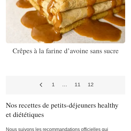
Crêpes à la farine d’avoine sans sucre
1
…
11
12
Pagination
Nos recettes de petits-déjeuners healthy
et diététiques
des
Nous suivons les recommandations officielles qui