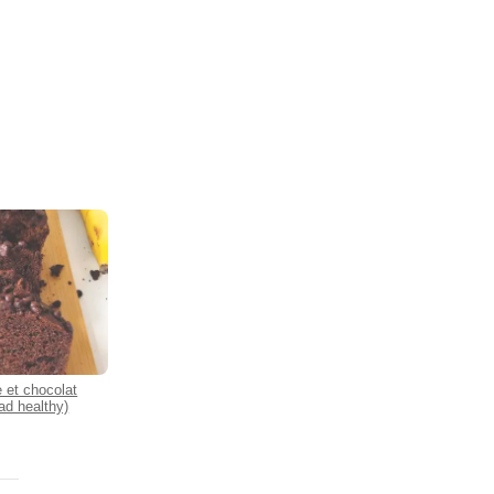
 et chocolat
ad healthy)