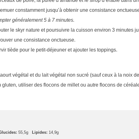
ceaux de poire, la purée d’amande et le sirop d’érable dans u
 remuer constamment jusqu’à obtenir une consistance onctueus
mpter généralement 5 à 7 minutes.
uter le skyr nature et poursuivre la cuisson environ 3 minutes j
trouver une consistance onctueuse.
vir tiède pour le petit-déjeuner et ajouter les toppings.
yaourt végétal et du lait végétal non sucré (sauf ceux à la noix d
 gluten, utiliser des flocons de millet ou autre flocons de céréale
Glucides:
55,5g
Lipides:
14,9g