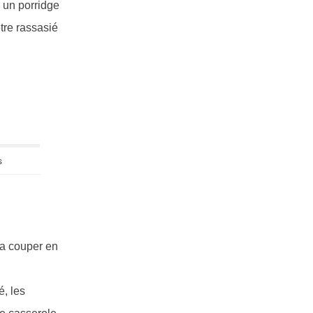
 un porridge
tre rassasié
s
 la couper en
é, les