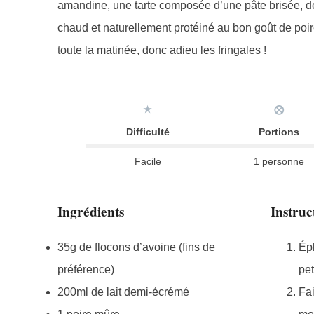
amandine, une tarte composée d’une pâte brisée, d
chaud et naturellement protéiné au bon goût de poire
toute la matinée, donc adieu les fringales !
★
⨂
Difficulté
Portions
Facile
1 personne
Ingrédients
Instruc
35g de flocons d’avoine (fins de
Épl
préférence)
pet
200ml de lait demi-écrémé
Fai