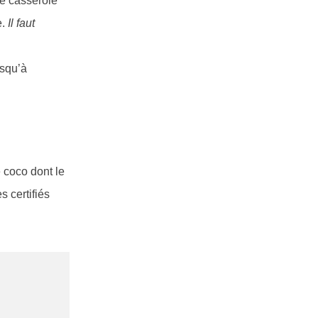
ne casserole
e.
Il faut
usqu’à
e coco dont le
s certifiés