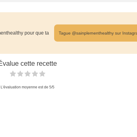
enthealthy pour que ta
Tague @sainplementhealthy sur Instag
Évalue cette recette
L'évaluation moyenne est de
5
/5