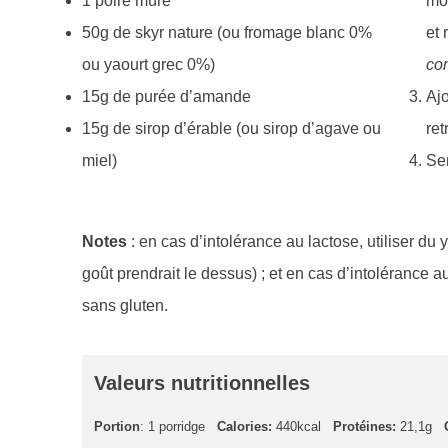
1 poire mûre
mor
50g de skyr nature (ou fromage blanc 0%
et
ou yaourt grec 0%)
co
15g de purée d’amande
Ajo
15g de sirop d’érable (ou sirop d’agave ou
re
miel)
Ser
Notes
: en cas d’intolérance au lactose, utiliser du 
goût prendrait le dessus) ; et en cas d’intolérance au
sans gluten.
Valeurs nutritionnelles
Portion
: 1 porridge
Calories:
440kcal
Protéines:
21,1g