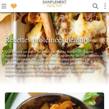
Recettes protéinées healthy
Que tu sois en perte de poids ou que tu suives un régime
hyperprotéiné dans le cadre d'un programme de musculation ou
de renforcement musculaire, nos recettes protéinées te
permettront de te régaler sainement sans prise de tête.
Découvre des recettes variés qui prouvent qu'une alimentation
riche en protéines ne se résume pas à un blanc de poulet
vapeur avec du riz et des haricots verts.