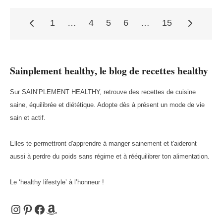
1
…
4
5
6
…
15
Pagination
Sainplement healthy, le blog de recettes healthy
des
Sur SAIN’PLEMENT HEALTHY, retrouve des recettes de cuisine
saine, équilibrée et diététique. Adopte dès à présent un mode de vie
publications
sain et actif.
Elles te permettront d'apprendre à manger sainement et t'aideront
aussi à perdre du poids sans régime et à rééquilibrer ton alimentation.
Le ‘healthy lifestyle’ à l’honneur !
Instagram
Pinterest
Facebook
Amazon