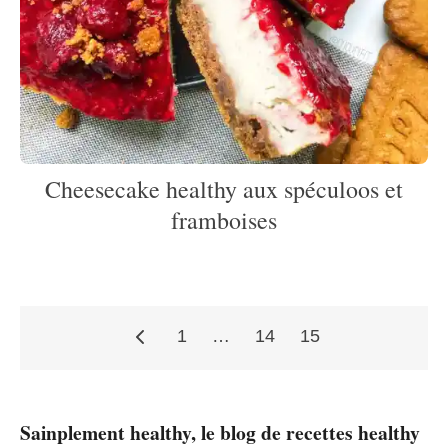
Cheesecake healthy aux spéculoos et
framboises
1
…
14
15
Pagination
Sainplement healthy, le blog de recettes healthy
des