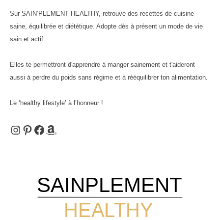
Sur SAIN’PLEMENT HEALTHY, retrouve des recettes de cuisine
saine, équilibrée et diététique. Adopte dès à présent un mode de vie
publications
sain et actif.
Elles te permettront d'apprendre à manger sainement et t'aideront
aussi à perdre du poids sans régime et à rééquilibrer ton alimentation.
Le ‘healthy lifestyle’ à l’honneur !
Instagram
Pinterest
Facebook
Amazon
SAINPLEMENT
HEALTHY