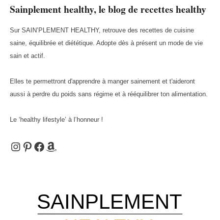
Sainplement healthy, le blog de recettes healthy
des
Sur SAIN’PLEMENT HEALTHY, retrouve des recettes de cuisine
saine, équilibrée et diététique. Adopte dès à présent un mode de vie
publications
sain et actif.
Elles te permettront d'apprendre à manger sainement et t'aideront
aussi à perdre du poids sans régime et à rééquilibrer ton alimentation.
Le ‘healthy lifestyle’ à l’honneur !
Instagram
Pinterest
Facebook
Amazon
SAINPLEMENT