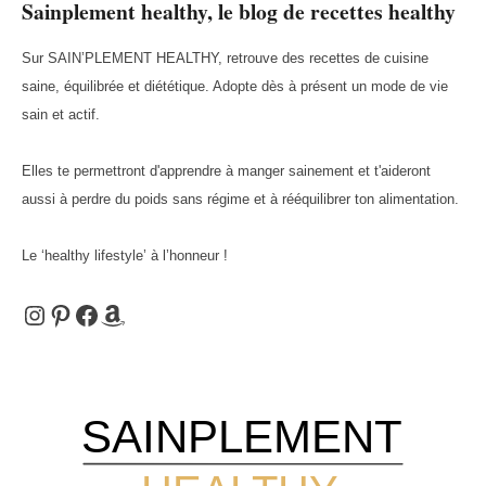
Sainplement healthy, le blog de recettes healthy
des
Sur SAIN’PLEMENT HEALTHY, retrouve des recettes de cuisine
saine, équilibrée et diététique. Adopte dès à présent un mode de vie
publications
sain et actif.
Elles te permettront d'apprendre à manger sainement et t'aideront
aussi à perdre du poids sans régime et à rééquilibrer ton alimentation.
Le ‘healthy lifestyle’ à l’honneur !
Instagram
Pinterest
Facebook
Amazon
SAINPLEMENT