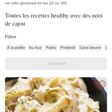
son index glycémique est bas (22 sur 100).
Toutes les recettes healthy avec des noix
de cajou
Filtrer
À la poêle
Au four
Paléo
Protéiné
Sans beurre
San