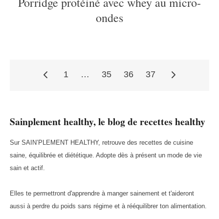
Porridge protéiné avec whey au micro-
ondes
1
…
35
36
37
Pagination
Sainplement healthy, le blog de recettes healthy
des
Sur SAIN’PLEMENT HEALTHY, retrouve des recettes de cuisine
saine, équilibrée et diététique. Adopte dès à présent un mode de vie
publications
sain et actif.
Elles te permettront d'apprendre à manger sainement et t'aideront
aussi à perdre du poids sans régime et à rééquilibrer ton alimentation.