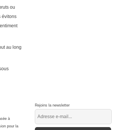
bruts ou
 évitons
sentiment
out au long
 sous
Rejoins la newsletter
asée à
ion pour la