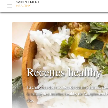
Recettes healthy
Tu cherches des recettes de cuisine saines, sav
la totalité des recettes healthy de Sainplement 
tête.