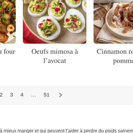
u four
Oeufs mimosa à
Cinnamon ro
l’avocat
pomm
2
3
4
…
51
 à mieux manger et qui peuvent t’aider à perdre du poids saineme