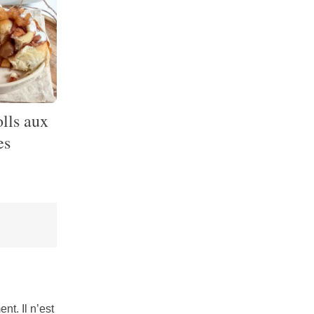
lls aux
es
nt. Il n’est