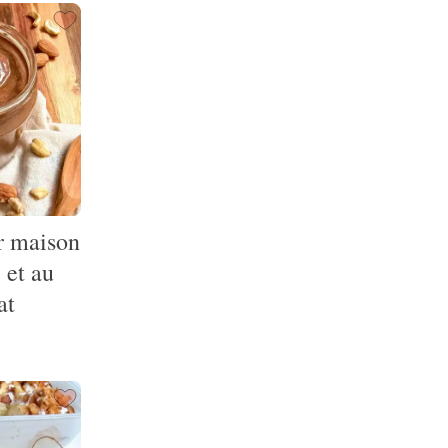
er maison
 et au
at