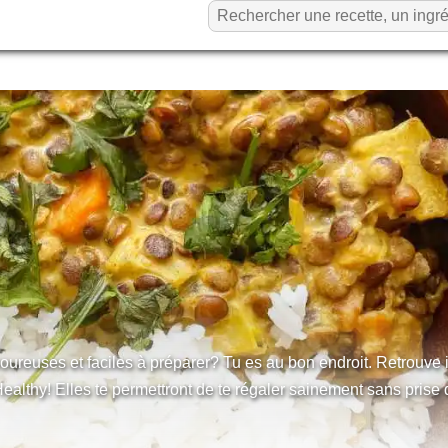
oureuses et faciles à préparer? Tu es au bon endroit. Retrouve i
Healthy! Elles te permettront de te régaler sainement sans prise