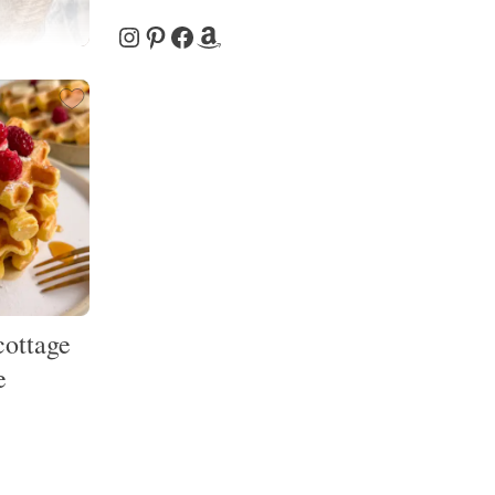
Instagram
Pinterest
Facebook
Amazon
cottage
e