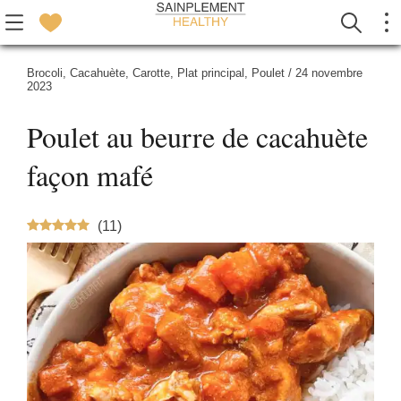
Brocoli
,
Cacahuète
,
Carotte
,
Plat principal
,
Poulet
/
24 novembre
2023
Poulet au beurre de cacahuète
façon mafé
(
11
)