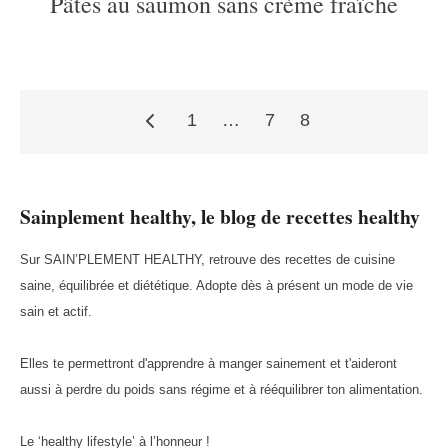
Pâtes au saumon sans crème fraîche
1
…
7
8
Pagination
Sainplement healthy, le blog de recettes healthy
des
Sur SAIN’PLEMENT HEALTHY, retrouve des recettes de cuisine
saine, équilibrée et diététique. Adopte dès à présent un mode de vie
publications
sain et actif.
Elles te permettront d'apprendre à manger sainement et t'aideront
aussi à perdre du poids sans régime et à rééquilibrer ton alimentation.
Le ‘healthy lifestyle’ à l’honneur !