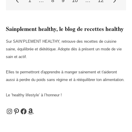
1
…
8
9
10
…
12
Pagination
Sainplement healthy, le blog de recettes healthy
des
Sur SAIN’PLEMENT HEALTHY, retrouve des recettes de cuisine
saine, équilibrée et diététique. Adopte dès à présent un mode de vie
publications
sain et actif.
Elles te permettront d'apprendre à manger sainement et t'aideront
aussi à perdre du poids sans régime et à rééquilibrer ton alimentation.
Le ‘healthy lifestyle’ à l’honneur !
Instagram
Pinterest
Facebook
Amazon