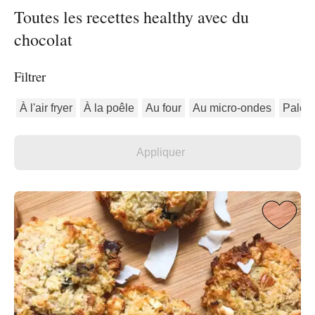
Toutes les recettes healthy avec du
chocolat
Filtrer
À l'air fryer
À la poêle
Au four
Au micro-ondes
Paléo