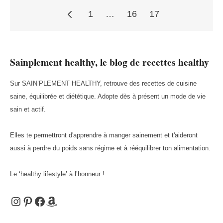
1
…
16
17
Pagination
Sainplement healthy, le blog de recettes healthy
des
Sur SAIN’PLEMENT HEALTHY, retrouve des recettes de cuisine
saine, équilibrée et diététique. Adopte dès à présent un mode de vie
publications
sain et actif.
Elles te permettront d'apprendre à manger sainement et t'aideront
aussi à perdre du poids sans régime et à rééquilibrer ton alimentation.
Le ‘healthy lifestyle’ à l’honneur !
Instagram
Pinterest
Facebook
Amazon