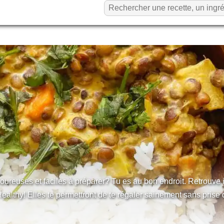
oureuses et faciles à préparer? Tu es au bon endroit. Retrouve i
Healthy! Elles te permettront de te régaler sainement sans prise