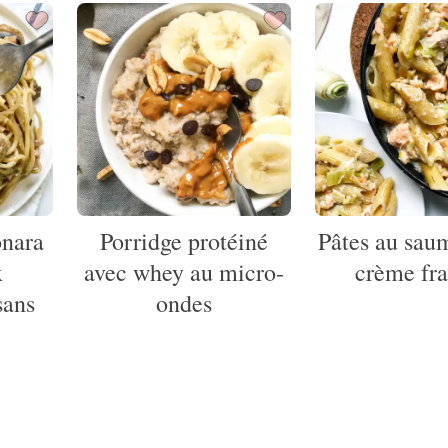
onara
Porridge protéiné
Pâtes au sau
x
avec whey au micro-
crème fra
sans
ondes