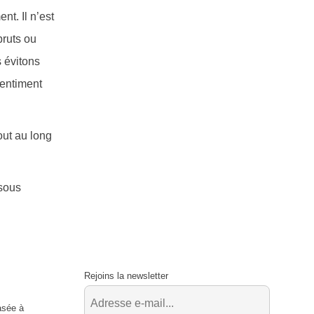
nt. Il n’est
bruts ou
 évitons
sentiment
out au long
 sous
Rejoins la newsletter
asée à