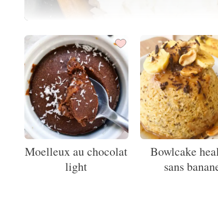
Moelleux au chocolat
Bowlcake hea
light
sans banan