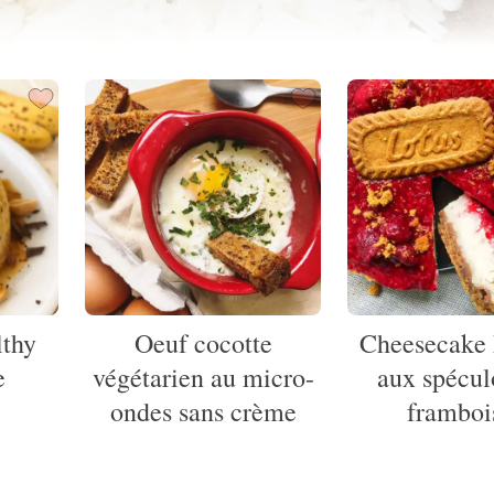
lthy
Oeuf cocotte
Cheesecake 
e
végétarien au micro-
aux spécul
ondes sans crème
framboi