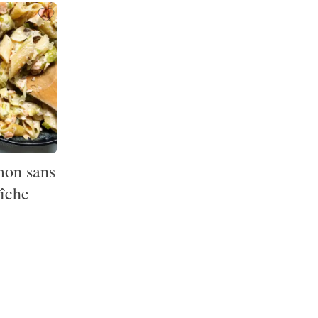
mon sans
îche