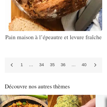
Pain maison à l’épeautre et levure fraîche
1
…
34
35
36
…
40
Pagination
Découvre nos autres thèmes
des