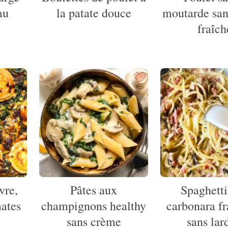
au
la patate douce
moutarde sa
fraîch
vre,
Pâtes aux
Spaghetti
mates
champignons healthy
carbonara fr
sans crème
sans lar