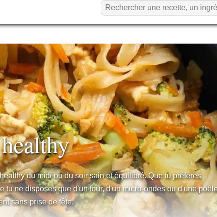
 healthy
ealthy du midi ou du soir sain et équilibré. Que tu préfères
e tu ne disposes que d'un four, d'un micro-ondes ou d'une poêle
ent sans prise de tête.