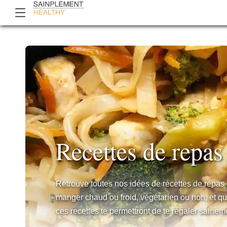
Recettes de repas
Retrouve toutes nos idées de recettes de repas h
manger chaud ou froid, végétarien ou non, et qu
ces recettes te permettront de te régaler sainem