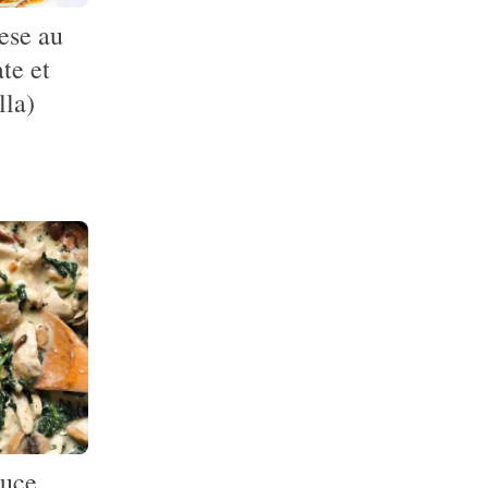
ese au
te et
lla)
auce