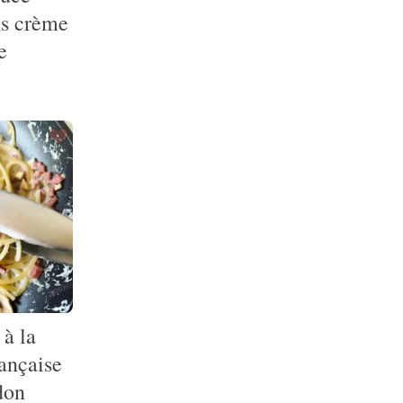
ns crème
e
 à la
ançaise
don