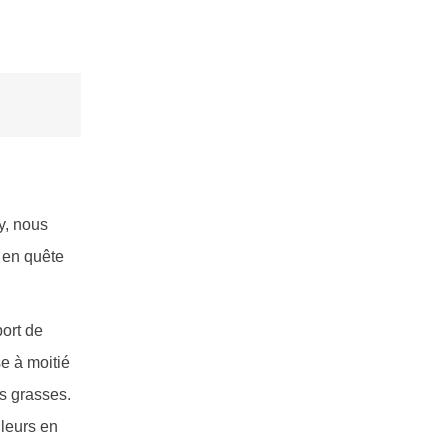
y, nous
 en quête
port de
e à moitié
es grasses.
lleurs en