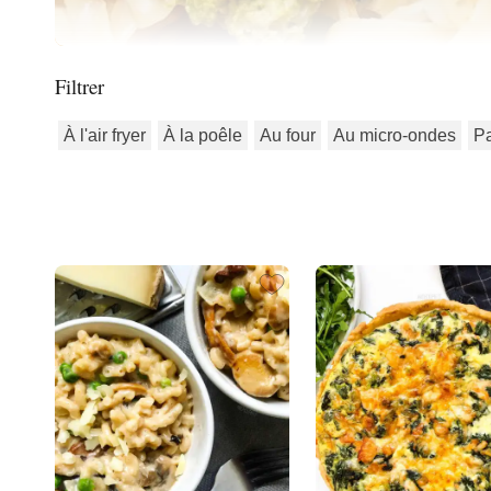
Filtrer
À l'air fryer
À la poêle
Au four
Au micro-ondes
P