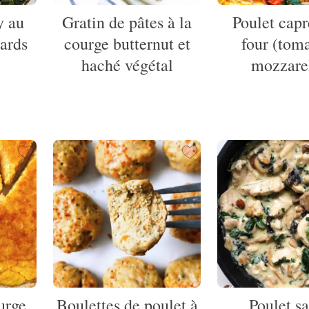
y au
Gratin de pâtes à la
Poulet capr
ards
courge butternut et
four (toma
haché végétal
mozzare
urge
Boulettes de poulet à
Poulet s