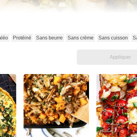
aléo
Protéiné
Sans beurre
Sans crème
Sans cuisson
S