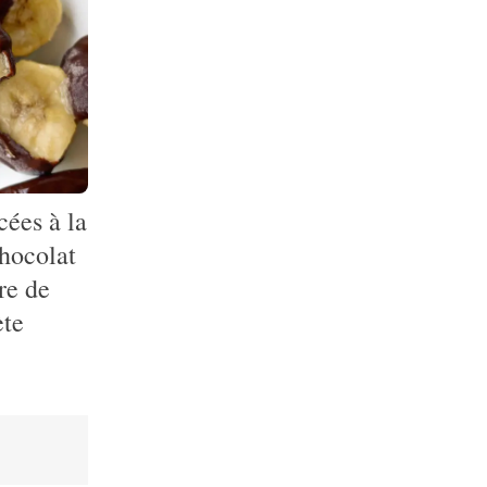
ées à la
hocolat
re de
ète