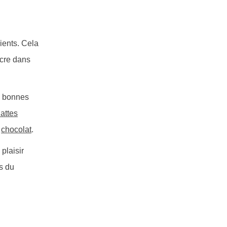
ients. Cela
ucre dans
de bonnes
attes
e
chocolat
.
plaisir
es du