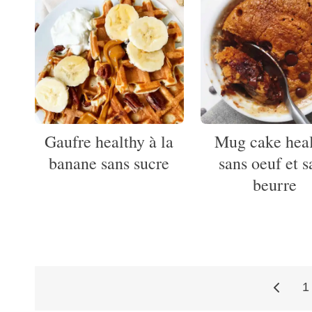
Gaufre healthy à la
Mug cake hea
banane sans sucre
sans oeuf et s
beurre
1
Pagination