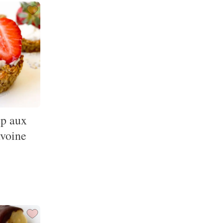
up aux
avoine