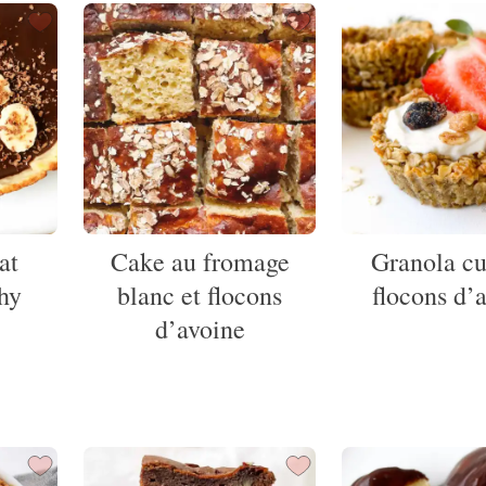
at
Cake au fromage
Granola c
hy
blanc et flocons
flocons d’
d’avoine