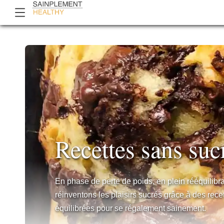
Recettes sans suc
En phase de perte de poids, en plein rééquilib
réinventons les plaisirs sucrés grâce à des recet
équilibrées pour se régalement sainement.