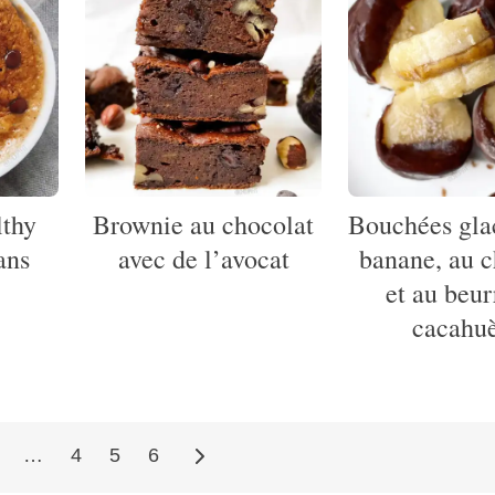
lthy
Brownie au chocolat
Bouchées glac
ans
avec de l’avocat
banane, au c
et au beur
cacahu
…
4
5
6