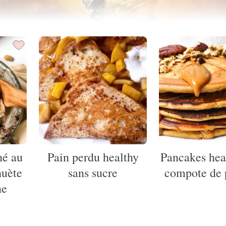
né au
Pain perdu healthy
Pancakes heal
huète
sans sucre
compote de
ne