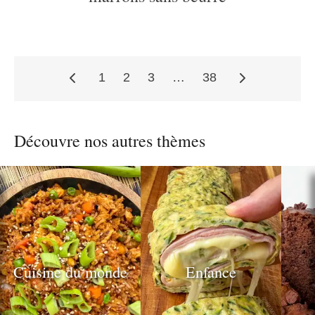
1
2
3
…
38
Pagination
Découvre nos autres thèmes
des
publications
Cuisine du monde
Enfance