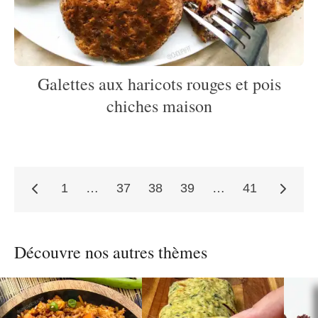
Galettes aux haricots rouges et pois
chiches maison
1
…
37
38
39
…
41
Pagination
Découvre nos autres thèmes
des