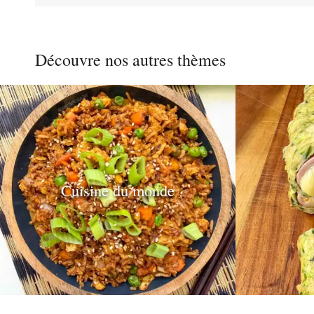
des
Découvre nos autres thèmes
publications
Cuisine du monde