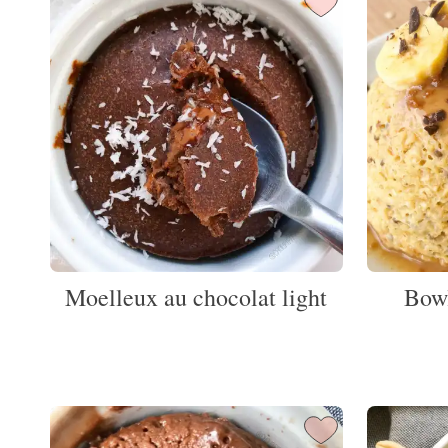
Moelleux au chocolat light
Bowl