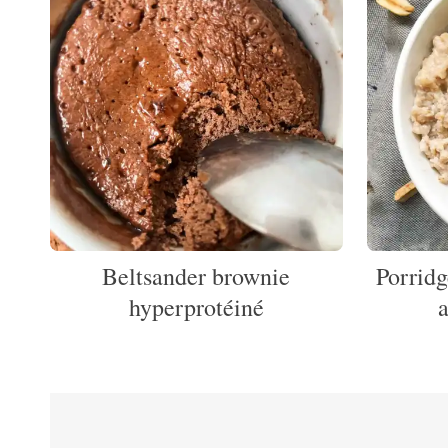
Beltsander brownie
Porridg
hyperprotéiné
Pagination