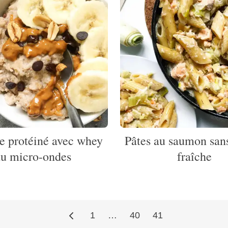
e protéiné avec whey
Pâtes au saumon san
au micro-ondes
fraîche
1
…
40
41