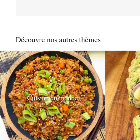
Pagination
des
Découvre nos autres thèmes
publications
Cuisine du monde