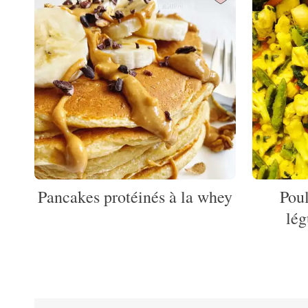
Pancakes protéinés à la whey
Poul
lé