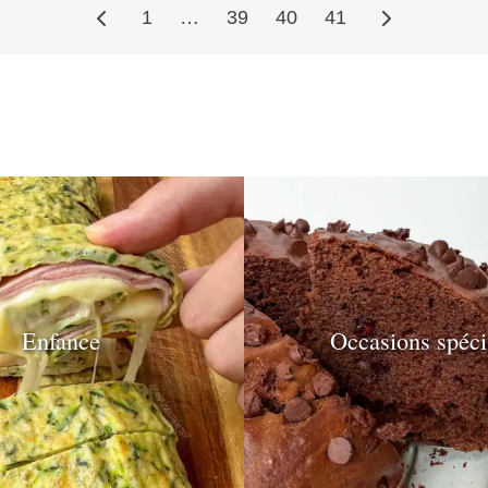
1
…
39
40
41
Enfance
Occasions spéci