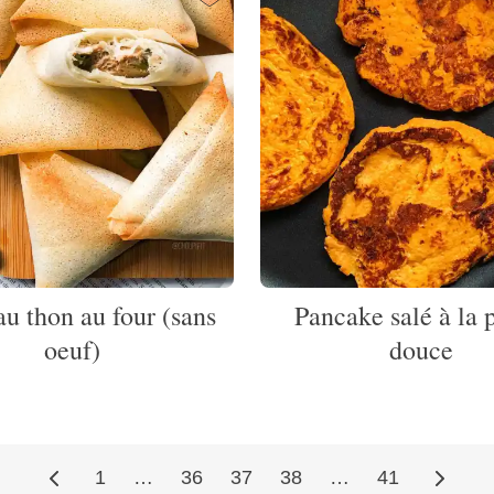
au thon au four (sans
Pancake salé à la 
oeuf)
douce
1
…
36
37
38
…
41