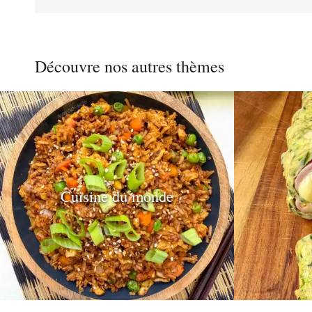
des
Découvre nos autres thèmes
publications
Cuisine du monde