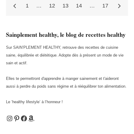
1
…
12
13
14
…
17
Pagination
Sainplement healthy, le blog de recettes healthy
des
Sur SAIN’PLEMENT HEALTHY, retrouve des recettes de cuisine
saine, équilibrée et diététique. Adopte dès à présent un mode de vie
publications
sain et actif.
Elles te permettront d'apprendre à manger sainement et t'aideront
aussi à perdre du poids sans régime et à rééquilibrer ton alimentation.
Le ‘healthy lifestyle’ à l’honneur !
Instagram
Pinterest
Facebook
Amazon