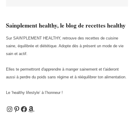
Pagination
Sainplement healthy, le blog de recettes healthy
des
Sur SAIN’PLEMENT HEALTHY, retrouve des recettes de cuisine
saine, équilibrée et diététique. Adopte dès à présent un mode de vie
publications
sain et actif.
Elles te permettront d'apprendre à manger sainement et t'aideront
aussi à perdre du poids sans régime et à rééquilibrer ton alimentation.
Le ‘healthy lifestyle’ à l’honneur !
Instagram
Pinterest
Facebook
Amazon