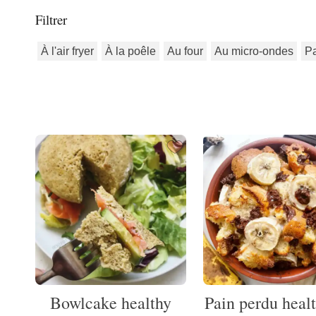
Filtrer
À l'air fryer
À la poêle
Au four
Au micro-ondes
P
Bowlcake healthy
Pain perdu heal