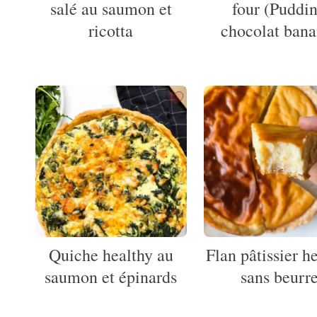
salé au saumon et
four (Puddi
ricotta
chocolat bana
Quiche healthy au
Flan pâtissier h
saumon et épinards
sans beurr