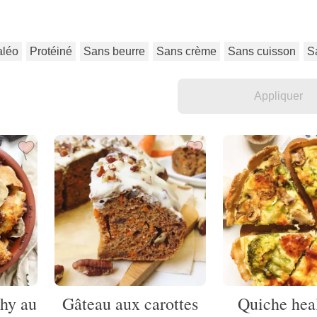
aléo
Protéiné
Sans beurre
Sans crème
Sans cuisson
S
thy au
Gâteau aux carottes
Quiche heal