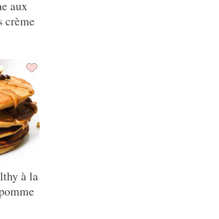
ne aux
s crème
thy à la
 pomme