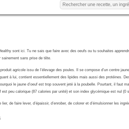
althy sont ici. Tu ne sais que faire avec des oeufs ou tu souhaites apprendre
r sainement sans prise de tête.
n produit agricole issu de l’élevage des poules. Il se compose d’un centre jaun
quant à lui, contient essentiellement des lipides mais aussi des protéines. D
ourquoi le jaune d’oeuf est trop souvent jeté à la poubelle. Pourtant, il faut m
euf est peu calorique (87 calories par unité) et son index glycémique est nul (0 
lier, de faire lever, d’épaissir, d’enrober, de colorer et d’émulsionner les ingré
s