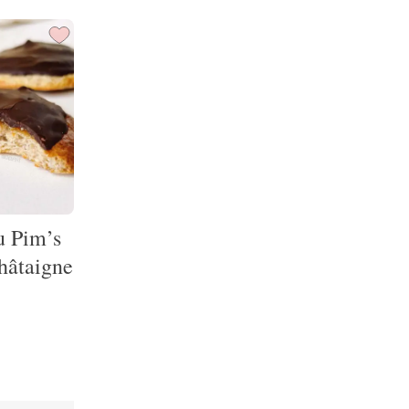
u Pim’s
châtaigne