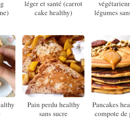
ng
léger et santé (carrot
végétarien
ne)
cake healthy)
légumes san
ealthy
Pain perdu healthy
Pancakes heal
e
sans sucre
compote de