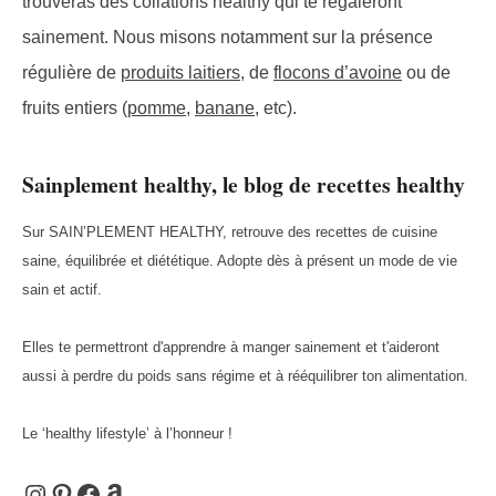
trouveras des collations healthy qui te régaleront
sainement. Nous misons notamment sur la présence
régulière de
produits laitiers
, de
flocons d’avoine
ou de
fruits entiers (
pomme
,
banane
, etc).
Sainplement healthy, le blog de recettes healthy
Sur SAIN’PLEMENT HEALTHY, retrouve des recettes de cuisine
saine, équilibrée et diététique. Adopte dès à présent un mode de vie
sain et actif.
Elles te permettront d'apprendre à manger sainement et t'aideront
aussi à perdre du poids sans régime et à rééquilibrer ton alimentation.
Le ‘healthy lifestyle’ à l’honneur !
Instagram
Pinterest
Facebook
Amazon