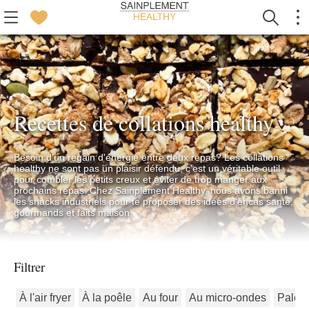
Recettes de collations healthy
Besoin d'un regain d'énergie entre deux repas? Les collations
healthy ne sont pas un plaisir défendu, c'est un véritable outil
pour combler les petits creux et éviter de trop manger aux
prochains repas. Chez Sainplement Healthy, nous avons banni
les snacks industriels pour te proposer des idées d'encas santé,
gourmands et faits maison.
Filtrer
À l'air fryer
À la poêle
Au four
Au micro-ondes
Paléo