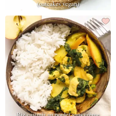
(oatcakes vegan)
Riz casimir au poulet sans crème