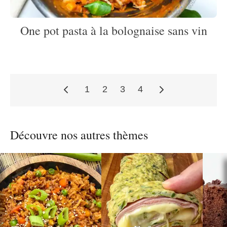
One pot pasta à la bolognaise sans vin
1
2
3
4
Pagination
Découvre nos autres thèmes
des
publications