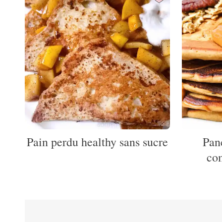
Pain perdu healthy sans sucre
Pan
co
Pagination