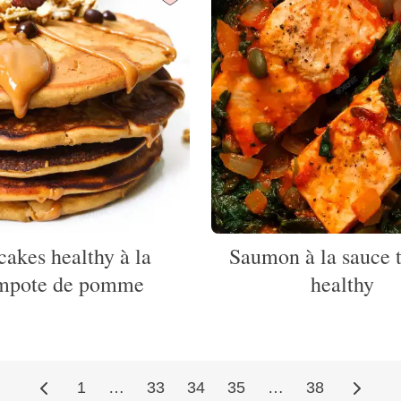
cakes healthy à la
Saumon à la sauce 
mpote de pomme
healthy
1
…
33
34
35
…
38