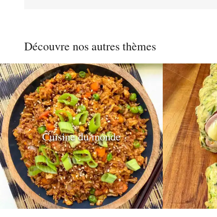
des
Découvre nos autres thèmes
publications
Cuisine du monde