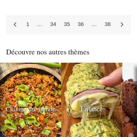
1
…
34
35
36
…
38
Pagination
Découvre nos autres thèmes
des
publications
Cuisine du monde
Enfance