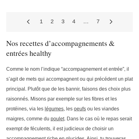
1
2
3
4
…
7
Pagination
Nos recettes d’accompagnements &
entrées healthy
des
Comme le nom l’indique “accompagnement et entrée”, il
s’agit de mets qui accompagnent ou qui précédent un plat
publications
principal. Plutôt que de les bannir, faisons des choix plus
raisonnés. Misons par exemple sur les fibres et les
protéines, via les
légumes
, les
oeufs
ou les viandes
maigres, comme du
poulet
. Dans le cas où le repas serait
exempt de féculents, il est judicieux de choisir un
accompagnement riche en glucides. Ainsi, tu trouveras