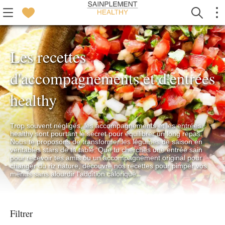
Les recettes
d'accompagnements et d'entrées
healthy
Trop souvent négligés, les accompagnements et les entrées
healthy sont pourtant le secret pour équilibrer un long repas.
Nous te proposons de transformer les légumes de saison en
véritables stars de ta table. Que tu cherches une entrée sain
pour recevoir tes amis ou un accompagnement original pour
changer du riz nature, découvre nos recettes pour pimper vos
menus sans alourdir l'addition calorique.
Filtrer