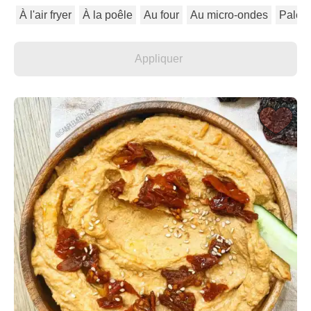
À l'air fryer
À la poêle
Au four
Au micro-ondes
Paléo