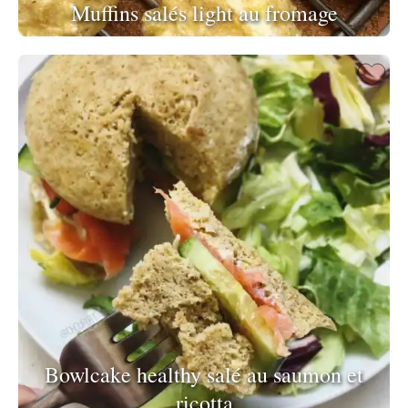
Muffins salés light au fromage
Bowlcake healthy salé au saumon et
ricotta