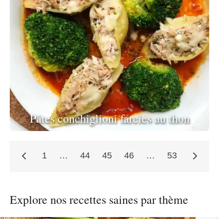
Pâtes conchiglioni farcies au thon
1
…
44
45
46
…
53
Pagination
Explore nos recettes saines par thème
des