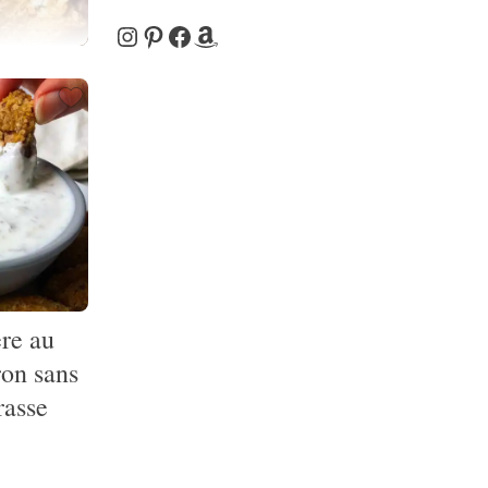
Instagram
Pinterest
Facebook
Amazon
re au
ron sans
rasse