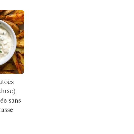
atoes
eluxe)
ée sans
rasse