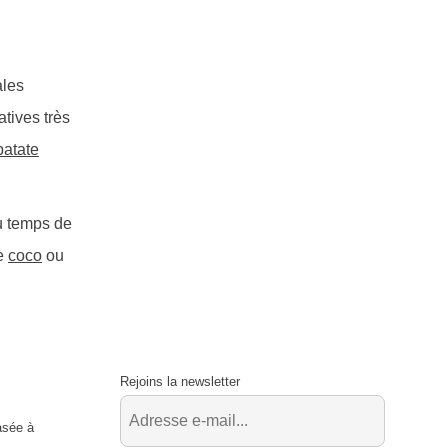
ales
atives très
patate
du temps de
de
coco
ou
Rejoins la newsletter
asée à