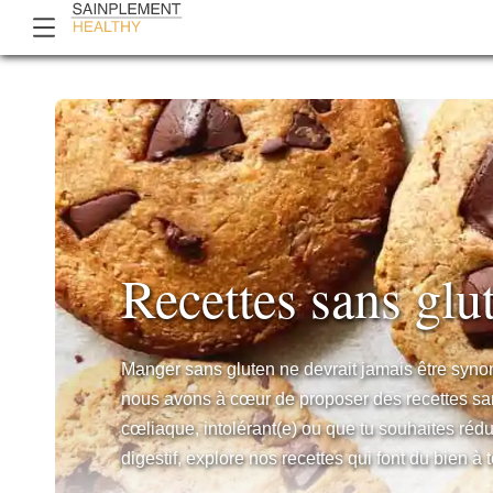
Recettes sans glu
Manger sans gluten ne devrait jamais être syno
nous avons à cœur de proposer des recettes san
cœliaque, intolérant(e) ou que tu souhaites réd
digestif, explore nos recettes qui font du bien à 