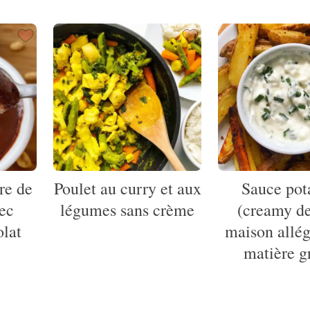
re de
Poulet au curry et aux
Sauce pot
ec
légumes sans crème
(creamy d
lat
maison allég
matière g