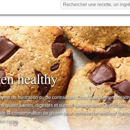
ten healthy
nyme de frustration ou de contraintes. Chez Sainplement Health
s gluten saines, digestes et surtout savoureuses. Que tu sois
uire ta consommation de gluten pour retrouver un meilleur confor
ton corps.