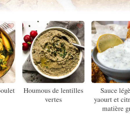
poulet
Houmous de lentilles
Sauce légè
e
vertes
yaourt et cit
matière g